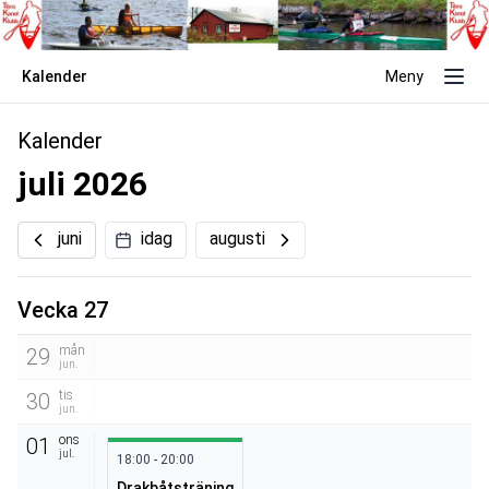
Kalender
Meny
Kalender
juli 2026
juni
idag
augusti
Vecka 27
mån
29
jun.
tis
30
jun.
ons
01
jul.
18:00 - 20:00
Drakbåtsträning