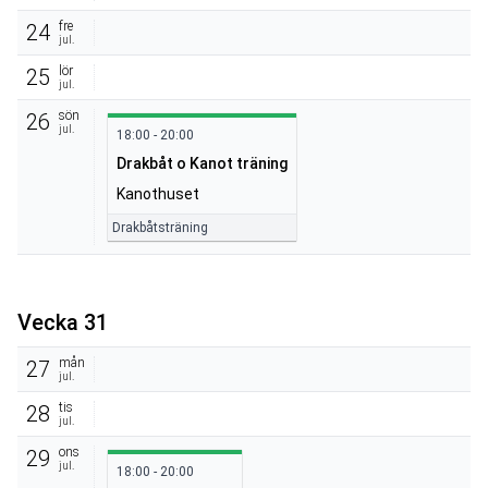
fre
24
jul.
lör
25
jul.
sön
26
jul.
18:00 - 20:00
Drakbåt o Kanot träning
Kanothuset
Drakbåtsträning
Vecka 31
mån
27
jul.
tis
28
jul.
ons
29
jul.
18:00 - 20:00