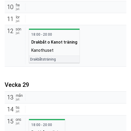
fre
10
jul.
lör
11
jul.
sön
12
jul.
18:00 - 20:00
Drakbåt o Kanot träning
Kanothuset
Drakbåtsträning
Vecka 29
mån
13
jul.
tis
14
jul.
ons
15
jul.
18:00 - 20:00