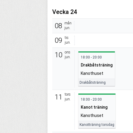
Vecka 24
mån
08
jun.
tis
09
jun.
ons
10
jun.
18:00 - 20:00
Drakbåtsträning
Kanothuset
Drakbåtsträning
tors
11
jun.
18:00 - 20:00
Kanot träning
Kanothuset
Kanotträning torsdag