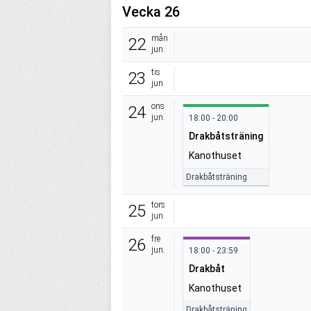
Vecka 26
mån
22
jun.
tis
23
jun.
ons
24
jun.
18:00 - 20:00
Drakbåtsträning
Kanothuset
Drakbåtsträning
tors
25
jun.
fre
26
jun.
18:00 - 23:59
Drakbåt
Kanothuset
Drakbåtsträning