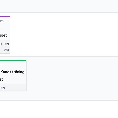
3:59
t
uset
räning
2/3
00
 Kanot träning
et
ning