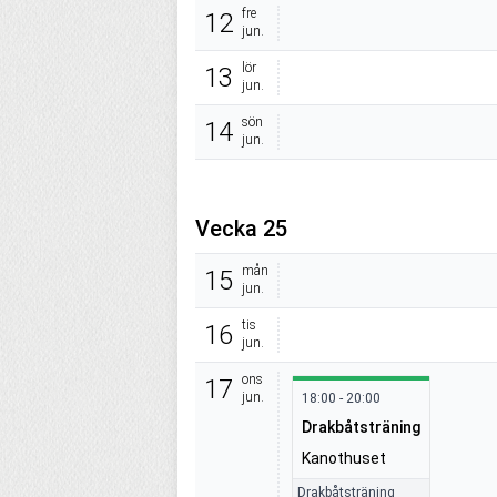
fre
12
jun.
lör
13
jun.
sön
14
jun.
Vecka 25
mån
15
jun.
tis
16
jun.
ons
17
jun.
18:00 - 20:00
Drakbåtsträning
Kanothuset
Drakbåtsträning