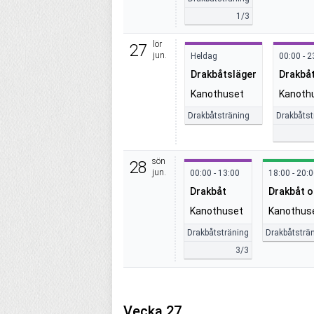
1/3
lör
27
jun.
Heldag
00:00 - 2
Drakbåtsläger
Drakbå
Kanothuset
Kanoth
Drakbåtsträning
Drakbåtst
sön
28
jun.
00:00 - 13:00
18:00 - 20:
Drakbåt
Drakbåt o
Kanothuset
Kanothus
Drakbåtsträning
Drakbåtsträ
3/3
Vecka 27