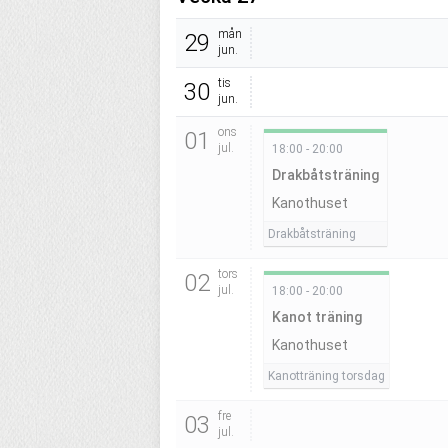
mån
29
jun.
tis
30
jun.
ons
01
jul.
18:00 - 20:00
Drakbåtsträning
Kanothuset
Drakbåtsträning
tors
02
jul.
18:00 - 20:00
Kanot träning
Kanothuset
Kanotträning torsdag
fre
03
jul.