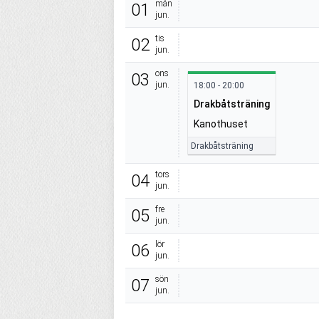
mån
01
jun.
tis
02
jun.
ons
03
jun.
18:00 - 20:00
Drakbåtsträning
Kanothuset
Drakbåtsträning
tors
04
jun.
fre
05
jun.
lör
06
jun.
sön
07
jun.