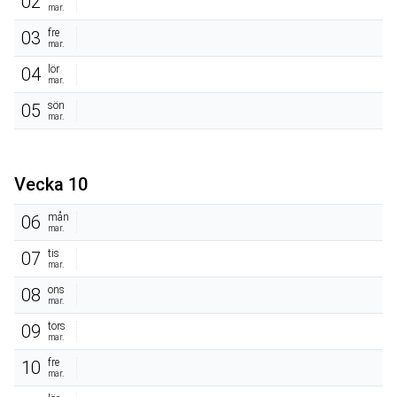
02
mar.
fre
03
mar.
lör
04
mar.
sön
05
mar.
Vecka 10
mån
06
mar.
tis
07
mar.
ons
08
mar.
tors
09
mar.
fre
10
mar.