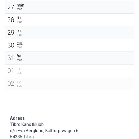
mån
27
mar.
tis
28
mar.
ons
29
mar.
tors
30
mar.
fre
31
mar.
lör
01
apr.
sön
02
apr.
Adress
Tibro Kanotklubb

c/o Eva Berglund, Källtorpsvägen 6

54335 Tibro
