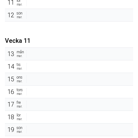
lör
11
mar.
sön
12
mar.
Vecka 11
mån
13
mar.
tis
14
mar.
ons
15
mar.
tors
16
mar.
fre
17
mar.
lör
18
mar.
sön
19
mar.