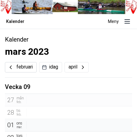
Kalender
Meny
Kalender
mars 2023
februari
idag
april
Vecka 09
mån
27
feb.
tis
28
feb.
ons
01
mar.
tors