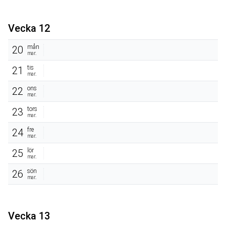
Vecka 12
mån
20
mar.
tis
21
mar.
ons
22
mar.
tors
23
mar.
fre
24
mar.
lör
25
mar.
sön
26
mar.
Vecka 13